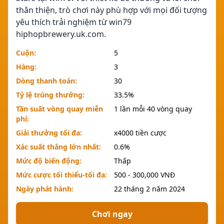
thân thiện, trò chơi này phù hợp với mọi đối tượng
yêu thích trải nghiệm từ win79
hiphopbrewery.uk.com.
Cuộn:
5
Hàng:
3
Dòng thanh toán:
30
Tỷ lệ trúng thưởng:
33.5%
Tần suất vòng quay miễn
1 lần mỗi 40 vòng quay
phí:
Giải thưởng tối đa:
x4000 tiền cược
Xác suất thắng lớn nhất:
0.6%
Mức độ biến động:
Thấp
Mức cược tối thiểu-tối đa:
500 - 300,000 VNĐ
Ngày phát hành:
22 tháng 2 năm 2024
Chơi ngay